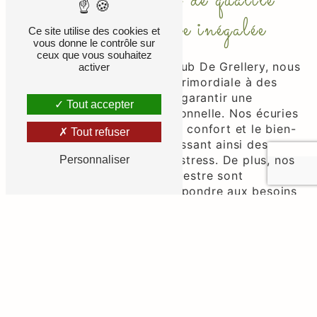
Des installations de qualité
pour une expérience inégalée
Ce site utilise des cookies et
vous donne le contrôle sur
ceux que vous souhaitez
Au centre équestre Poney Club De Grellery, nous
activer
accordons une importance primordiale à des
installations de qualité pour garantir une
Tout accepter
expérience équestre exceptionnelle. Nos écuries
sont conçues pour assurer le confort et le bien-
Tout refuser
être de nos chevaux, garantissant ainsi des
leçons et des activités sans stress. De plus, nos
Personnaliser
professionnels du centre équestre sont
spécialement formés pour répondre aux besoins
des cavaliers de tous niveaux.
Des cours adaptés à tous les
niveaux
Que vous soyez novice ou que vous possédiez