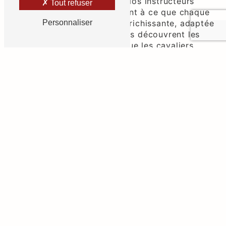
d'équitation exceptionnels. Nos instructeurs
Tout refuser
passionnés et certifiés veillent à ce que chaque
leçon soit une expérience enrichissante, adaptée
Personnaliser
à votre niveau. Des débutants découvrent les
joies de l'équitation tandis que les cavaliers
expérimentés perfectionnent leur art.
Installations de qualité
Nos installations sont conçues pour assurer le
confort et la sécurité, car nous comprenons que
le bien-être des chevaux est tout aussi important
que l'expérience des cavaliers. Des manèges
bien entretenus aux zones de pâturage
spacieuses, nous mettons tout en œuvre pour
créer un environnement optimal. Découvrez
notre centre équitation à Montbeton.
Programmes variés pour tous