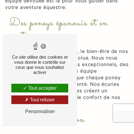
équipe dévouée est là pour vous guider dans
votre aventure équestre.
Des poneys épanouis et en
santé
Chez Poney Club De Grellery, le bien-être de nos
Ce site utilise des cookies et
poneys est notre priorité absolue. Nous nous
vous donne le contrôle sur
engageons à fournir des soins exceptionnels, des
ceux que vous souhaitez
installations modernes et une équipe
activer
expérimentée pour garantir que chaque poney
soit heureux et en parfaite santé. Nos écuries
Tout accepter
spacieuses et bien entretenues créent un
environnement optimal pour le confort de nos
Tout refuser
poneys.
Personnaliser
Leçons d'équitation
personnalisées