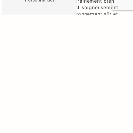
confortables aux zones d'entraînement bien
entretenues, chaque détail est soigneusement
considéré pour offrir un environnement sûr et
propice à l'apprentissage de l'équitation.
Poney Club De Grellery:
Votre partenaire de confiance
dans l'équitation
En tant que passionnés, Poney Club De Grellery
se distingue par son engagement envers
l'excellence équestre. Découvrez comment nous
devenons votre partenaire de confiance dans
l'équitation, offrant des programmes diversifiés
et des services exceptionnels.
Programmes d'équitation