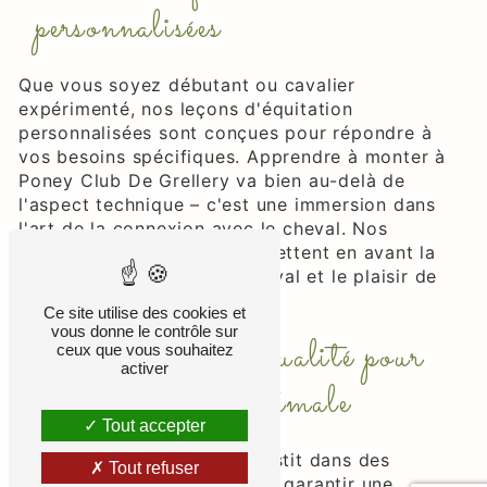
personnalisées
Que vous soyez débutant ou cavalier
expérimenté, nos leçons d'équitation
personnalisées sont conçues pour répondre à
vos besoins spécifiques. Apprendre à monter à
Poney Club De Grellery va bien au-delà de
l'aspect technique – c'est une immersion dans
l'art de la connexion avec le cheval. Nos
instructeurs expérimentés mettent en avant la
sécurité, le bien-être du cheval et le plaisir de
l'apprentissage.
Ce site utilise des cookies et
vous donne le contrôle sur
Équipements de qualité pour
ceux que vous souhaitez
activer
une expérience optimale
Tout accepter
Poney Club De Grellery investit dans des
Tout refuser
équipements de qualité pour garantir une