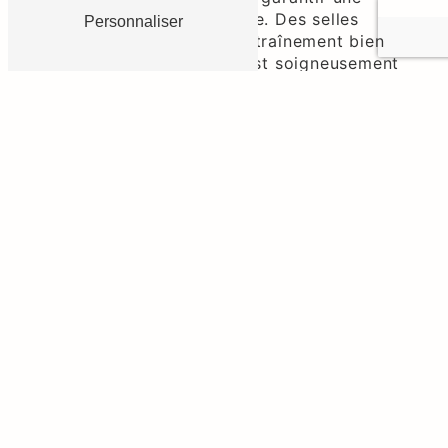
expérience équestre optimale. Des selles
Personnaliser
confortables aux zones d'entraînement bien
entretenues, chaque détail est soigneusement
considéré pour offrir un environnement sûr et
propice à l'apprentissage de l'équitation.
Poney Club De Grellery:
Votre partenaire de confiance
dans l'équitation
En tant que passionnés, Poney Club De Grellery
se distingue par son engagement envers
l'excellence équestre. Découvrez comment nous
devenons votre partenaire de confiance dans
l'équitation, offrant des programmes diversifiés
et des services exceptionnels.