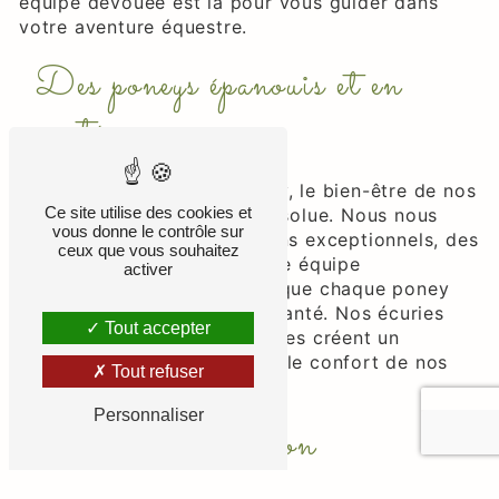
équipe dévouée est là pour vous guider dans
votre aventure équestre.
Des poneys épanouis et en
santé
Chez Poney Club De Grellery, le bien-être de nos
Ce site utilise des cookies et
poneys est notre priorité absolue. Nous nous
vous donne le contrôle sur
engageons à fournir des soins exceptionnels, des
ceux que vous souhaitez
installations modernes et une équipe
activer
expérimentée pour garantir que chaque poney
soit heureux et en parfaite santé. Nos écuries
Tout accepter
spacieuses et bien entretenues créent un
environnement optimal pour le confort de nos
Tout refuser
poneys.
Personnaliser
Leçons d'équitation
personnalisées