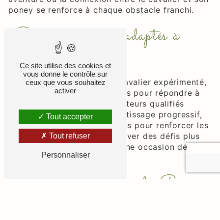
poney se renforce à chaque obstacle franchi.
Des cours de cso adaptés à
tous les niveaux
Ce site utilise des cookies et
vous donne le contrôle sur
Que vous soyez novice ou cavalier expérimenté,
ceux que vous souhaitez
activer
nos cours de cso sont conçus pour répondre à
tous les niveaux. Nos instructeurs qualifiés
mettent l'accent sur l'apprentissage progressif,
Tout accepter
offrant des sessions adaptées pour renforcer les
compétences de base et relever des défis plus
Tout refuser
avancés. Chaque leçon est une occasion de
Personnaliser
grandir en tant que cavalier.
Les infrastructures du Poney
Club De Grellery pour le