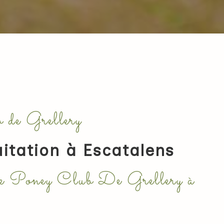
 de Grellery
itation à Escatalens
le Poney Club De Grellery à