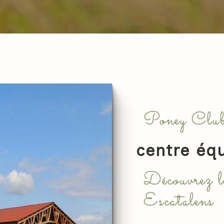
Poney Club
centre équ
Découvrez 
Escatalens