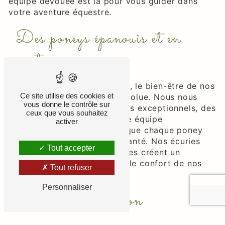
équipe dévouée est là pour vous guider dans
votre aventure équestre.
Des poneys épanouis et en
santé
Chez Poney Club De Grellery, le bien-être de nos
Ce site utilise des cookies et
poneys est notre priorité absolue. Nous nous
vous donne le contrôle sur
engageons à fournir des soins exceptionnels, des
ceux que vous souhaitez
installations modernes et une équipe
activer
expérimentée pour garantir que chaque poney
soit heureux et en parfaite santé. Nos écuries
Tout accepter
spacieuses et bien entretenues créent un
environnement optimal pour le confort de nos
Tout refuser
poneys.
Personnaliser
Leçons d'équitation
personnalisées