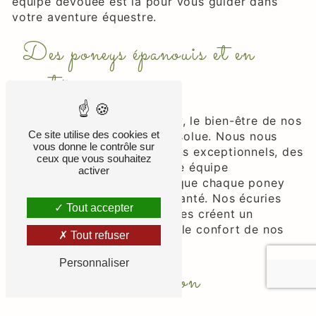
équipe dévouée est là pour vous guider dans
votre aventure équestre.
Des poneys épanouis et en
santé
Chez Poney Club De Grellery, le bien-être de nos
Ce site utilise des cookies et
poneys est notre priorité absolue. Nous nous
vous donne le contrôle sur
engageons à fournir des soins exceptionnels, des
ceux que vous souhaitez
installations modernes et une équipe
activer
expérimentée pour garantir que chaque poney
soit heureux et en parfaite santé. Nos écuries
Tout accepter
spacieuses et bien entretenues créent un
environnement optimal pour le confort de nos
Tout refuser
poneys.
Personnaliser
Leçons d'équitation
personnalisées