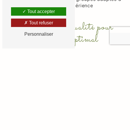
leur niveau, assurant une expérience
Tout accepter
personnalisée.
Équipements de qualité pour
Tout refuser
Personnaliser
un apprentissage optimal
Chez Poney Club De Grellery, nous comprenons
l'importance des équipements de qualité dans le
processus d'apprentissage. Des selles
confortables aux aires d'entraînement
spécialisées, nous veillons à ce que chaque
participant dispose des outils nécessaires pour
progresser de manière optimale dans son stage
équitation. La sécurité et le bien-être des
chevaux étant notre priorité, nos installations
sont conçues pour favoriser une expérience
éducative harmonieuse.