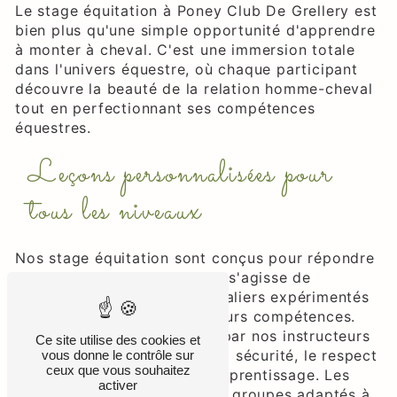
Le stage équitation à Poney Club De Grellery est
bien plus qu'une simple opportunité d'apprendre
à monter à cheval. C'est une immersion totale
dans l'univers équestre, où chaque participant
découvre la beauté de la relation homme-cheval
tout en perfectionnant ses compétences
équestres.
Leçons personnalisées pour
tous les niveaux
Nos stage équitation sont conçus pour répondre
aux besoins de chacun, qu'il s'agisse de
débutants curieux ou de cavaliers expérimentés
cherchant à perfectionner leurs compétences.
Les leçons sont dispensées par nos instructeurs
Ce site utilise des cookies et
qualifiés, mettant en avant la sécurité, le respect
vous donne le contrôle sur
ceux que vous souhaitez
du cheval et le plaisir de l'apprentissage. Les
activer
participants sont répartis en groupes adaptés à