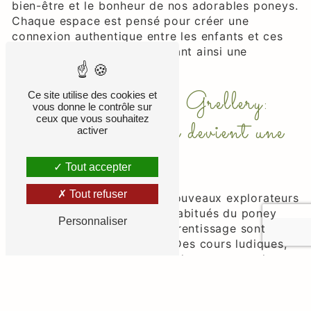
bien-être et le bonheur de nos adorables poneys.
Chaque espace est pensé pour créer une
connexion authentique entre les enfants et ces
compagnons équins, favorisant ainsi une
expérience enrichissante.
Poney Club De Grellery:
Ce site utilise des cookies et
vous donne le contrôle sur
ceux que vous souhaitez
Où l'apprentissage devient une
activer
aventure
Tout accepter
Tout refuser
Que vos enfants soient de nouveaux explorateurs
du monde équestre ou des habitués du poney
Personnaliser
club, nos programmes d'apprentissage sont
adaptés à tous les niveaux. Des cours ludiques,
des activités interactives et des moments de
câlins avec nos poneys font de chaque jour
passé au Poney Club De Grellery une aventure
inoubliable.