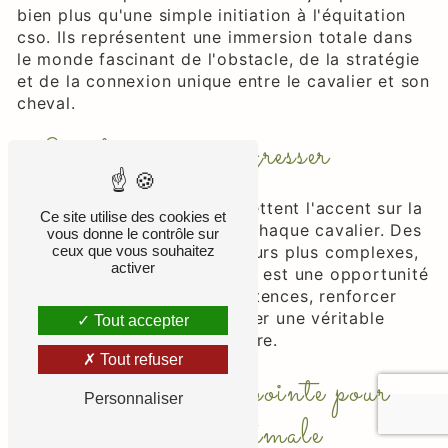
bien plus qu'une simple initiation à l'équitation
cso. Ils représentent une immersion totale dans
le monde fascinant de l'obstacle, de la stratégie
et de la connexion unique entre le cavalier et son
cheval.
Le plaisir de progresser
Nos instructeurs qualifiés mettent l'accent sur la
Ce site utilise des cookies et
progression personnelle de chaque cavalier. Des
vous donne le contrôle sur
exercices simples aux parcours plus complexes,
ceux que vous souhaitez
activer
chaque
cours équitation cso
est une opportunité
de perfectionner vos compétences, renforcer
votre confiance et développer une véritable
Tout accepter
complicité avec votre monture.
Tout refuser
Installations de pointe pour
Personnaliser
une expérience optimale