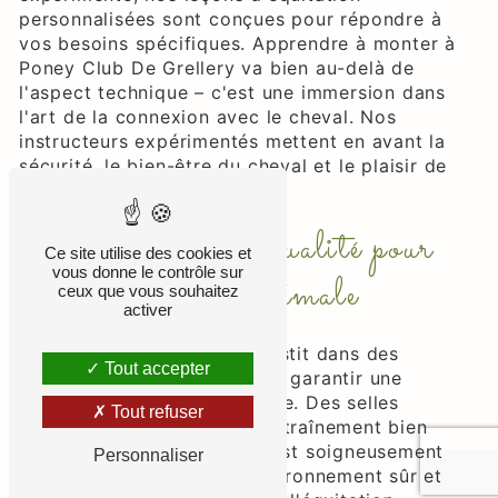
personnalisées sont conçues pour répondre à
vos besoins spécifiques. Apprendre à monter à
Poney Club De Grellery va bien au-delà de
l'aspect technique – c'est une immersion dans
l'art de la connexion avec le cheval. Nos
instructeurs expérimentés mettent en avant la
sécurité, le bien-être du cheval et le plaisir de
l'apprentissage.
Équipements de qualité pour
Ce site utilise des cookies et
vous donne le contrôle sur
une expérience optimale
ceux que vous souhaitez
activer
Poney Club De Grellery investit dans des
Tout accepter
équipements de qualité pour garantir une
expérience équestre optimale. Des selles
Tout refuser
confortables aux zones d'entraînement bien
entretenues, chaque détail est soigneusement
Personnaliser
considéré pour offrir un environnement sûr et